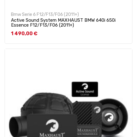
Bmw Serie 6 F12/F13/F06 (2011+)
Active Sound System MAXHAUST BMW 640i 650i
Essence F12/F13/F06 (2011+)
Prix
1 490,00 €