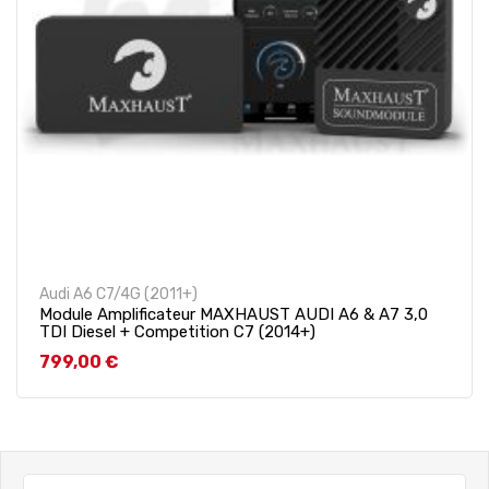
Audi A6 C7/4G (2011+)
Module Amplificateur MAXHAUST AUDI A6 & A7 3,0
TDI Diesel + Competition C7 (2014+)
Prix
799,00 €