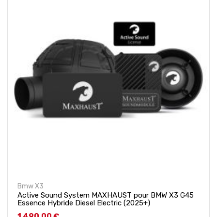
Bmw X3
Active Sound System MAXHAUST pour BMW X3 G45
Essence Hybride Diesel Electric (2025+)
Prix
1 490,00 €