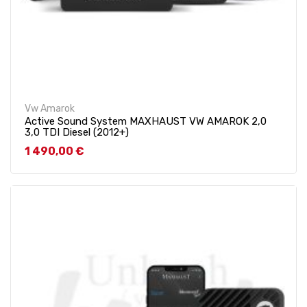
Vw Amarok
Active Sound System MAXHAUST VW AMAROK 2,0
3,0 TDI Diesel (2012+)
Prix
1 490,00 €