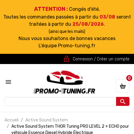
ATTENTION :
Congés d'été,
Toutes les commandes passées à partir du
03/08
seront
traitées à partir du
25/08/2026
.
(ainsi que les mails)
Nous vous souhaitons de bonnes vacances
L'équipe Promo-tuning.fr
lock_open
Connexion / Créer un compte
0


Accueil
Active Sound System
Active Sound System THOR Tuning PRO LEVEL 2 + ECHO pour
véhicule Essence Diesel Hybride Électrique