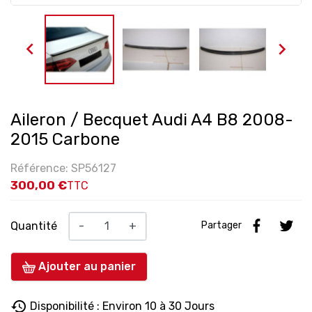


Aileron / Becquet Audi A4 B8 2008-
2015 Carbone
Référence: SP56127
300,00 €
TTC
Quantité
-
+
Partager
Ajouter au panier
history
Disponibilité : Environ 10 à 30 Jours