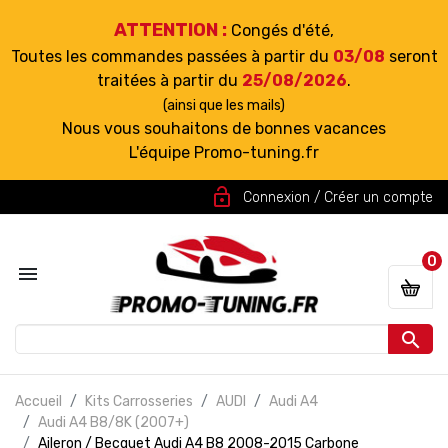
ATTENTION :
Congés d'été,
Toutes les commandes passées à partir du
03/08
seront
traitées à partir du
25/08/2026
.
(ainsi que les mails)
Nous vous souhaitons de bonnes vacances
L'équipe Promo-tuning.fr
lock_open
Connexion / Créer un compte
0


Accueil
Kits Carrosseries
AUDI
Audi A4
Audi A4 B8/8K (2007+)
Aileron / Becquet Audi A4 B8 2008-2015 Carbone