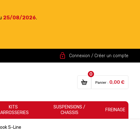
du
25/08/2026
.
lock_open
Connexion / Créer un compte
0
0,00 €
Panier :
KITS
SUSPENSIONS /
FREINAGE
CARROSSERIES
CHASSIS
Look S-Line