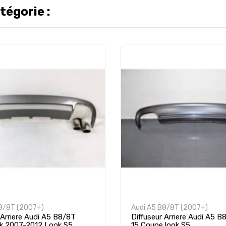
tégorie :
B8/8T (2007+)
Audi A5 B8/8T (2007+)
 Arriere Audi A5 B8/8T
Diffuseur Arriere Audi A5 B
k 2007-2012 Look S5
15 Coupe look S5