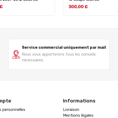
Prix
 €
300,00 €
Service commercial uniquement par mail
Nous vous apporterons tous les conseils
nécessaires.
mpte
Informations
s personnelles
Livraison
s
Mentions légales