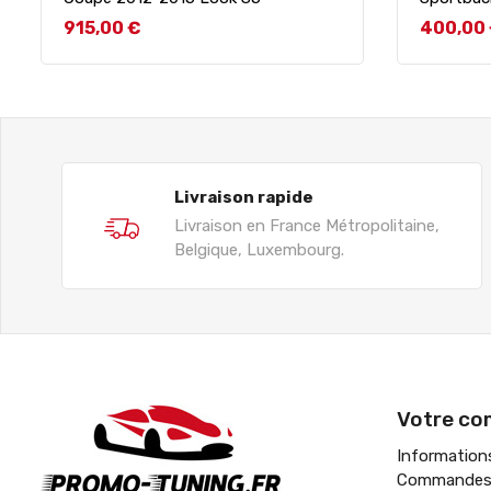
Prix
Prix
915,00 €
400,00
Livraison rapide
Livraison en France Métropolitaine,
Belgique, Luxembourg.
Votre co
Information
Commande