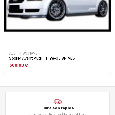
Audi TT 8N (1998+)
Spoiler Avant Audi TT '98-05 8N ABS
Prix
300,00 €
Livraison rapide
Livraison en France Métropolitaine,