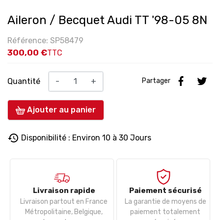
Aileron / Becquet Audi TT '98-05 8N
Référence: SP58479
300,00 €
TTC
Quantité
-
+
Partager
Ajouter au panier
history
Disponibilité : Environ 10 à 30 Jours
Livraison rapide
Paiement sécurisé
Livraison partout en France
La garantie de moyens de
Métropolitaine, Belgique,
paiement totalement