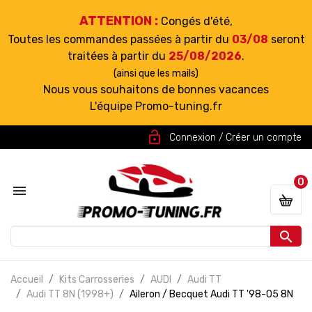
ATTENTION :
Congés d'été,
Toutes les commandes passées à partir du
03/08
seront
traitées à partir du
25/08/2026
.
(ainsi que les mails)
Nous vous souhaitons de bonnes vacances
L'équipe Promo-tuning.fr
lock_open
Connexion / Créer un compte
0


Accueil
Kits Carrosseries
AUDI
Audi TT
Audi TT 8N (1998+)
Aileron / Becquet Audi TT '98-05 8N