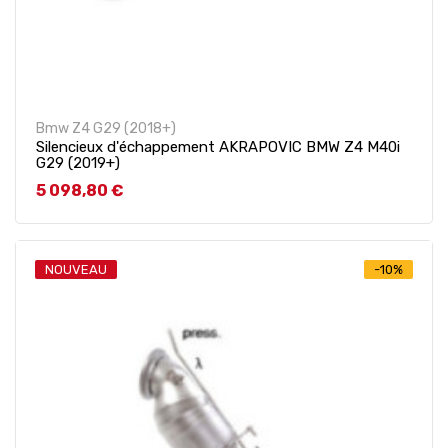
Bmw Z4 G29 (2018+)
Silencieux d'échappement AKRAPOVIC BMW Z4 M40i
G29 (2019+)
Prix
5 098,80 €
NOUVEAU
-10%