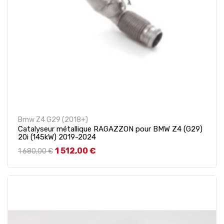
Bmw Z4 G29 (2018+)
Catalyseur métallique RAGAZZON pour BMW Z4 (G29)
20i (145kW) 2019-2024
Prix de base
Prix
1 512,00 €
1 680,00 €