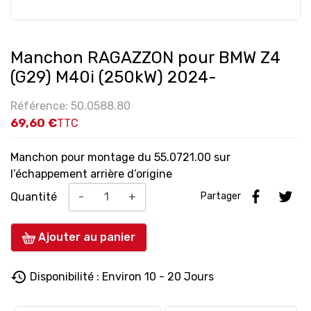
Manchon RAGAZZON pour BMW Z4
(G29) M40i (250kW) 2024-
Référence: 50.0588.80
69,60 €
TTC
Manchon pour montage du 55.0721.00 sur
l’échappement arrière d’origine
Quantité
-
+
Partager
Ajouter au panier
history
Disponibilité : Environ 10 - 20 Jours