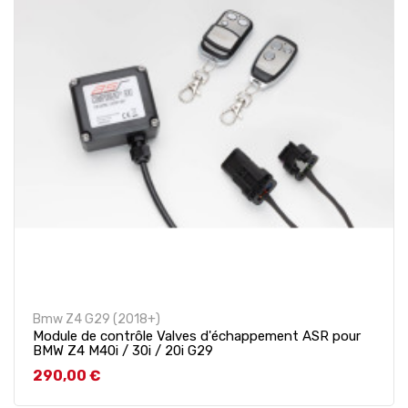
Bmw Z4 G29 (2018+)
Module de contrôle Valves d'échappement ASR pour
BMW Z4 M40i / 30i / 20i G29
Prix
290,00 €