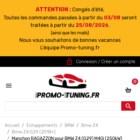
ATTENTION :
Congés d'été,
Toutes les commandes passées à partir du
03/08
seront
traitées à partir du
25/08/2026
.
(ainsi que les mails)
Nous vous souhaitons de bonnes vacances
L'équipe Promo-tuning.fr
lock_open
Connexion / Créer un compte
0


Accueil
Echappements
BMW
Bmw Z4
Bmw Z4 G29 (2018+)
Manchon RAGAZZON pour BMW Z4 (G29) M40i (250kW)