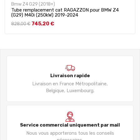
Bmw Z4 G29 (2018+)
Tube remplacement cat RAGAZZON pour BMW Z4
(G29) M40i (250kW) 2019-2024
Prix de base
Prix
745,20 €
828,00 €
Livraison rapide
Livraison en France Métropolitaine,
Belgique, Luxembourg.
Service commercial uniquement par mail
Nous vous apporterons tous les conseils
nécessaires.