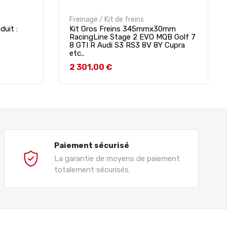
Freinage / Kit de freins
duit :
Kit Gros Freins 345mmx30mm
RacingLine Stage 2 EVO MQB Golf 7
8 GTI R Audi S3 RS3 8V 8Y Cupra
etc..
Prix
2 301,00 €
Paiement sécurisé
La garantie de moyens de paiement
totalement sécurisés.