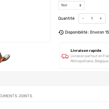
Quantité
-
+
history
Disponibilité : Environ 1
Livraison rapide
Livraison partout en Fr
Métropolitaine, Belgiqu
CUMENTS JOINTS