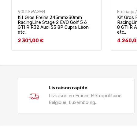
VOLKSWAGEN
Freinage /
Kit Gros Freins 345mmx30mm
Kit Gros
RacingLine Stage 2 EVO Golf 5 6
RacingLi
GTI R R32 Audi S3 8P Cupra Leon
8 GTI R 
etc..
etc..
Prix
Prix
2 301,00 €
4 260,0
Livraison rapide
Livraison en France Métropolitaine,
Belgique, Luxembourg.