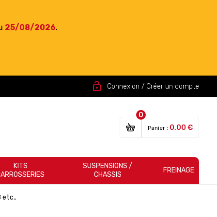
du
25/08/2026
.
lock_open
Connexion / Créer un compte
0
0,00 €
Panier :
KITS
SUSPENSIONS /
FREINAGE
CARROSSERIES
CHASSIS
 etc..