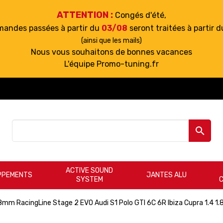
ATTENTION :
Congés d'été,
mandes passées à partir du
03/08
seront traitées à partir 
(ainsi que les mails)
Nous vous souhaitons de bonnes vacances
L'équipe Promo-tuning.fr

ACTIVE SOUND
PPEMENTS
JANTES ALU
SYSTEM
m RacingLine Stage 2 EVO Audi S1 Polo GTI 6C 6R Ibiza Cupra 1.4 1.8