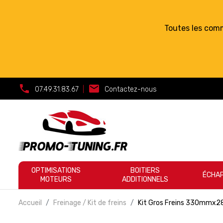
Toutes les com
call
mail
07.49.31.83.67
|
Contactez-nous
OPTIMISATIONS
BOITIERS
ÉCHA
MOTEURS
ADDITIONNELS
Accueil
Freinage / Kit de freins
Kit Gros Freins 330mmx28m