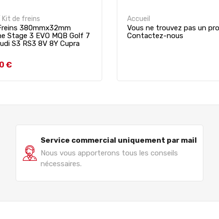
 Kit de freins
Accueil
 Freins 380mmx32mm
Vous ne trouvez pas un pro
ne Stage 3 EVO MQB Golf 7
Contactez-nous
Audi S3 RS3 8V 8Y Cupra
0 €
Service commercial uniquement par mail
Nous vous apporterons tous les conseils
nécessaires.