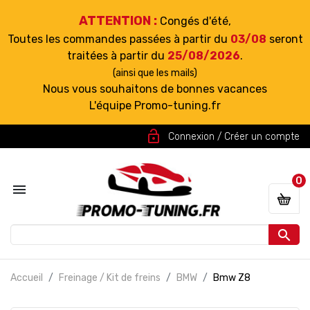
ATTENTION :
Congés d'été,
Toutes les commandes passées à partir du
03/08
seront
traitées à partir du
25/08/2026
.
(ainsi que les mails)
Nous vous souhaitons de bonnes vacances
L'équipe Promo-tuning.fr
lock_open
Connexion / Créer un compte
0


Accueil
Freinage / Kit de freins
BMW
Bmw Z8