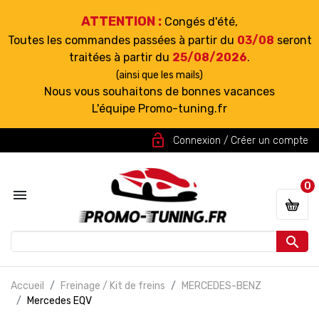
ATTENTION :
Congés d'été,
Toutes les commandes passées à partir du
03/08
seront
traitées à partir du
25/08/2026
.
(ainsi que les mails)
Nous vous souhaitons de bonnes vacances
L'équipe Promo-tuning.fr
lock_open
Connexion / Créer un compte
0


Accueil
Freinage / Kit de freins
MERCEDES-BENZ
Mercedes EQV