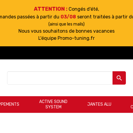
ATTENTION :
Congés d'été,
mandes passées à partir du
03/08
seront traitées à partir 
(ainsi que les mails)
Nous vous souhaitons de bonnes vacances
L'équipe Promo-tuning.fr

ACTIVE SOUND
PPEMENTS
JANTES ALU
SYSTEM