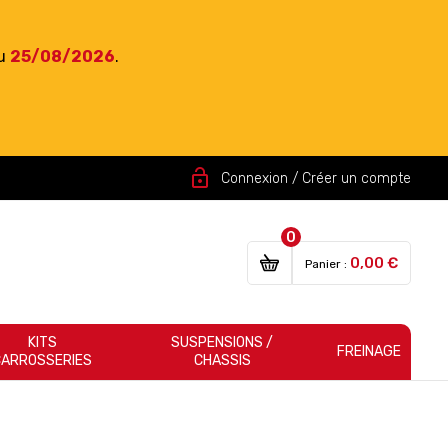
du
25/08/2026
.
lock_open
Connexion / Créer un compte
0
0,00 €
Panier :
KITS
SUSPENSIONS /
FREINAGE
CARROSSERIES
CHASSIS