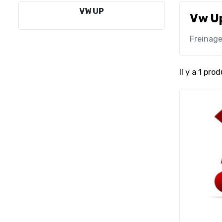
VW UP
Vw U
Freinag
Il y a 1 prod