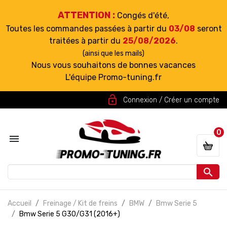
ATTENTION :
Congés d'été,
Toutes les commandes passées à partir du
03/08
seront
traitées à partir du
25/08/2026
.
(ainsi que les mails)
Nous vous souhaitons de bonnes vacances
L'équipe Promo-tuning.fr
lock_open
Connexion / Créer un compte
0


Accueil
Freinage / Kit de freins
BMW
Bmw Serie 5
Bmw Serie 5 G30/G31 (2016+)