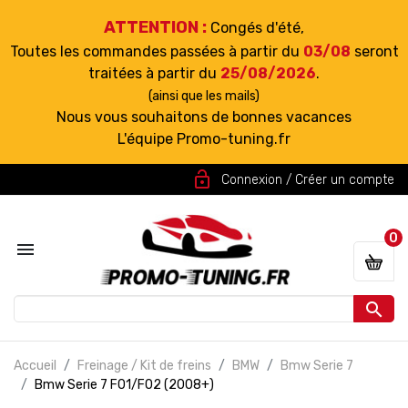
ATTENTION :
Congés d'été,
Toutes les commandes passées à partir du
03/08
seront
traitées à partir du
25/08/2026
.
(ainsi que les mails)
Nous vous souhaitons de bonnes vacances
L'équipe Promo-tuning.fr
lock_open
Connexion / Créer un compte
0


Accueil
Freinage / Kit de freins
BMW
Bmw Serie 7
Bmw Serie 7 F01/F02 (2008+)