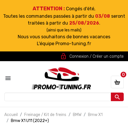
ATTENTION :
Congés d'été,
Toutes les commandes passées à partir du
03/08
seront
traitées à partir du
25/08/2026
.
(ainsi que les mails)
Nous vous souhaitons de bonnes vacances
L'équipe Promo-tuning.fr
lock_open
Connexion / Créer un compte
0


Accueil
Freinage / Kit de freins
BMW
Bmw X1
Bmw X1 U11 (2022+)