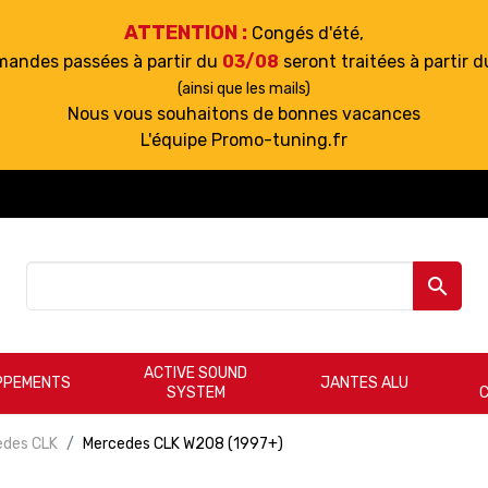
ATTENTION :
Congés d'été,
mandes passées à partir du
03/08
seront traitées à partir 
(ainsi que les mails)
Nous vous souhaitons de bonnes vacances
L'équipe Promo-tuning.fr

ACTIVE SOUND
PPEMENTS
JANTES ALU
SYSTEM
edes CLK
Mercedes CLK W208 (1997+)