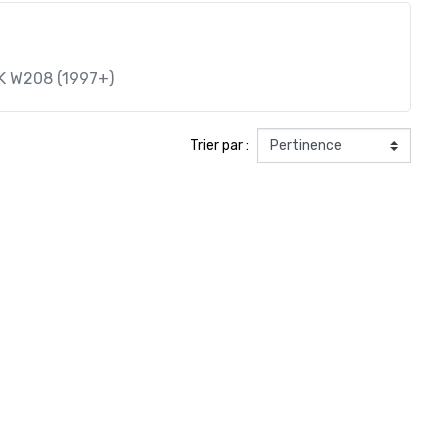
K W208 (1997+)
Trier par :