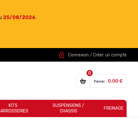
du
25/08/2026
.
lock_open
Connexion / Créer un compte
0
0,00 €
Panier :
KITS
SUSPENSIONS /
FREINAGE
CARROSSERIES
CHASSIS