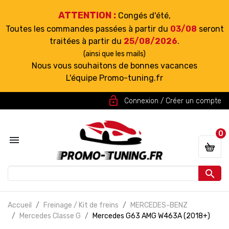
ATTENTION :
Congés d'été,
Toutes les commandes passées à partir du
03/08
seront
traitées à partir du
25/08/2026
.
(ainsi que les mails)
Nous vous souhaitons de bonnes vacances
L'équipe Promo-tuning.fr
lock_open
Connexion / Créer un compte
0


Accueil
Freinage / Kit de freins
MERCEDES-BENZ
Mercedes Classe G
Mercedes G63 AMG W463A (2018+)