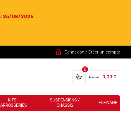
du
25/08/2026
.
lock_open
Connexion / Créer un compte
0
0,00 €
Panier :
KITS
SUSPENSIONS /
FREINAGE
CARROSSERIES
CHASSIS