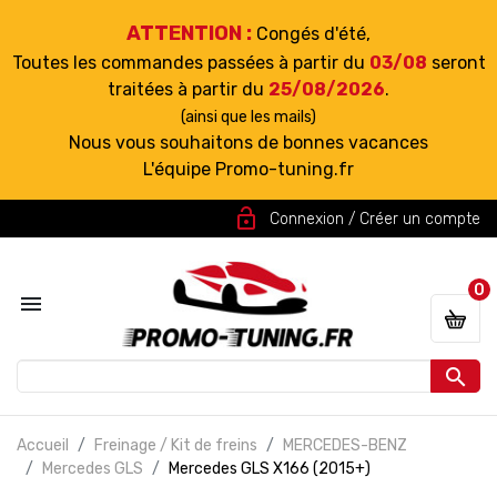
ATTENTION :
Congés d'été,
Toutes les commandes passées à partir du
03/08
seront
traitées à partir du
25/08/2026
.
(ainsi que les mails)
Nous vous souhaitons de bonnes vacances
L'équipe Promo-tuning.fr
lock_open
Connexion / Créer un compte
0


Accueil
Freinage / Kit de freins
MERCEDES-BENZ
Mercedes GLS
Mercedes GLS X166 (2015+)