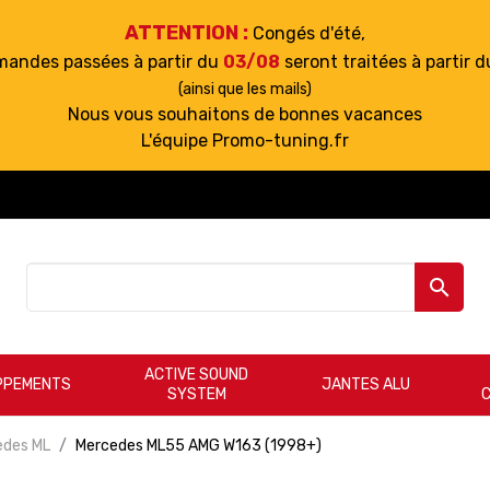
ATTENTION :
Congés d'été,
mandes passées à partir du
03/08
seront traitées à partir 
(ainsi que les mails)
Nous vous souhaitons de bonnes vacances
L'équipe Promo-tuning.fr

ACTIVE SOUND
PPEMENTS
JANTES ALU
SYSTEM
edes ML
Mercedes ML55 AMG W163 (1998+)