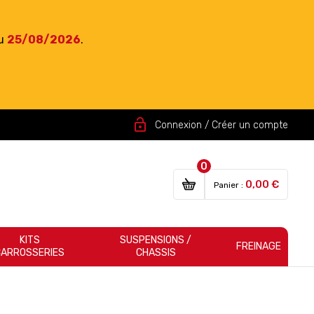
du
25/08/2026
.
lock_open
Connexion / Créer un compte
0
0,00 €
Panier :
KITS
SUSPENSIONS /
FREINAGE
CARROSSERIES
CHASSIS