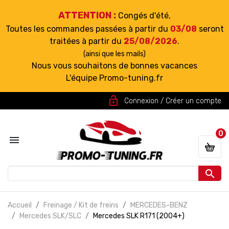
ATTENTION :
Congés d'été,
Toutes les commandes passées à partir du
03/08
seront
traitées à partir du
25/08/2026
.
(ainsi que les mails)
Nous vous souhaitons de bonnes vacances
L'équipe Promo-tuning.fr
lock_open
Connexion / Créer un compte
0


Accueil
Freinage / Kit de freins
MERCEDES-BENZ
Mercedes SLK/SLC
Mercedes SLK R171 (2004+)