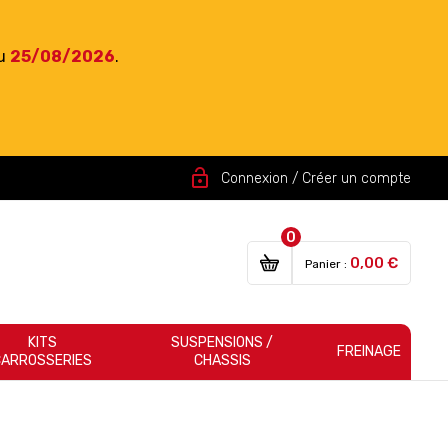
du
25/08/2026
.
lock_open
Connexion / Créer un compte
0
0,00 €
Panier :
KITS
SUSPENSIONS /
FREINAGE
CARROSSERIES
CHASSIS