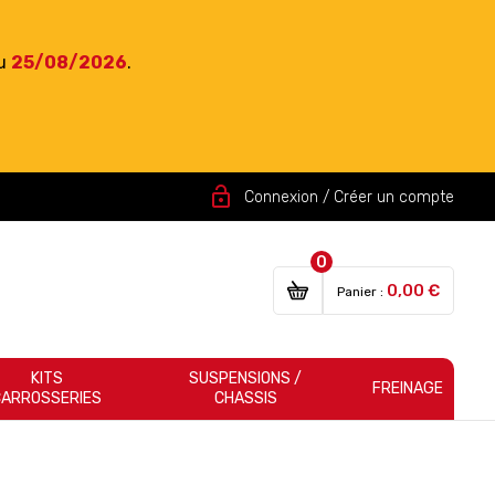
du
25/08/2026
.
lock_open
Connexion / Créer un compte
0
0,00 €
Panier :
KITS
SUSPENSIONS /
FREINAGE
CARROSSERIES
CHASSIS