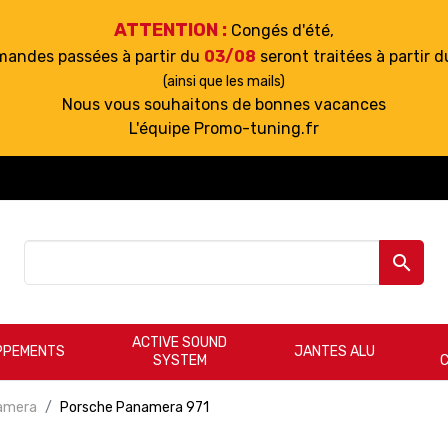
ATTENTION :
Congés d'été,
mandes passées à partir du
03/08
seront traitées à partir 
(ainsi que les mails)
Nous vous souhaitons de bonnes vacances
L'équipe Promo-tuning.fr

ACTIVE SOUND
PPEMENTS
JANTES ALU
SYSTEM
amera
Porsche Panamera 971