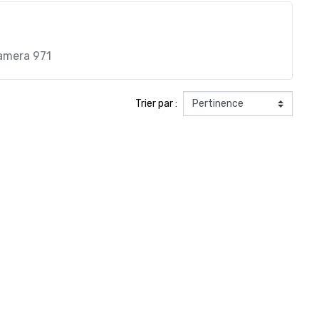
amera 971
Trier par :