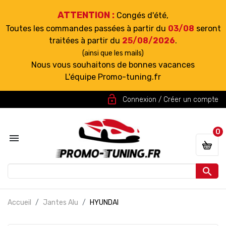
ATTENTION :
Congés d'été,
Toutes les commandes passées à partir du
03/08
seront
traitées à partir du
25/08/2026
.
(ainsi que les mails)
Nous vous souhaitons de bonnes vacances
L'équipe Promo-tuning.fr
lock_open
Connexion / Créer un compte
0


Accueil
Jantes Alu
HYUNDAI