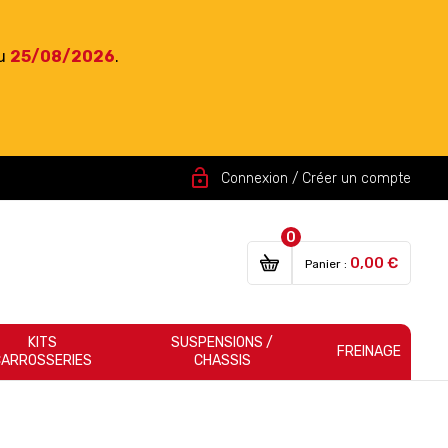
du
25/08/2026
.
lock_open
Connexion / Créer un compte
0
0,00 €
Panier :
KITS
SUSPENSIONS /
FREINAGE
CARROSSERIES
CHASSIS