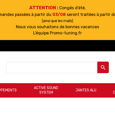
ATTENTION :
Congés d'été,
mandes passées à partir du
03/08
seront traitées à partir 
(ainsi que les mails)
Nous vous souhaitons de bonnes vacances
L'équipe Promo-tuning.fr

ACTIVE SOUND
PPEMENTS
JANTES ALU
SYSTEM