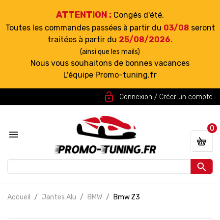
ATTENTION :
Congés d'été,
Toutes les commandes passées à partir du
03/08
seront
traitées à partir du
25/08/2026
.
(ainsi que les mails)
Nous vous souhaitons de bonnes vacances
L'équipe Promo-tuning.fr
lock_open
Connexion / Créer un compte
0


Accueil
Jantes Alu
BMW
Bmw Z3