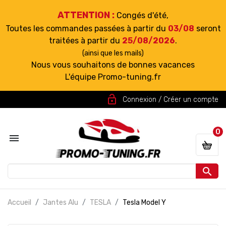
ATTENTION :
Congés d'été,
Toutes les commandes passées à partir du
03/08
seront
traitées à partir du
25/08/2026
.
(ainsi que les mails)
Nous vous souhaitons de bonnes vacances
L'équipe Promo-tuning.fr
lock_open
Connexion / Créer un compte
0


Accueil
Jantes Alu
TESLA
Tesla Model Y