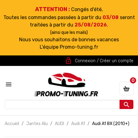
ATTENTION :
Congés d'été,
Toutes les commandes passées à partir du
03/08
seront
traitées à partir du
25/08/2026
.
(ainsi que les mails)
Nous vous souhaitons de bonnes vacances
L'équipe Promo-tuning.fr
lock_open
Connexion / Créer un compte
0


Accueil
Jantes Alu
AUDI
Audi A1
Audi A1 8X (2010+)