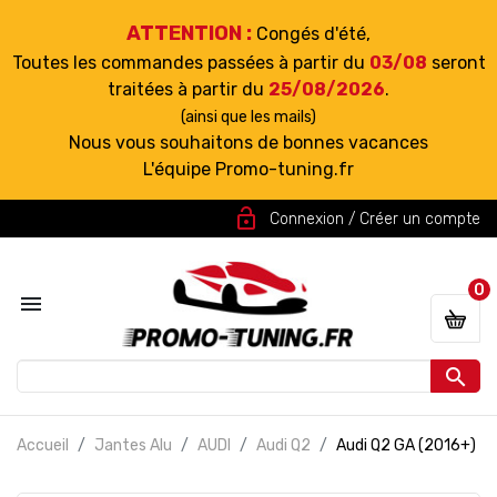
ATTENTION :
Congés d'été,
Toutes les commandes passées à partir du
03/08
seront
traitées à partir du
25/08/2026
.
(ainsi que les mails)
Nous vous souhaitons de bonnes vacances
L'équipe Promo-tuning.fr
lock_open
Connexion / Créer un compte
0


Accueil
Jantes Alu
AUDI
Audi Q2
Audi Q2 GA (2016+)