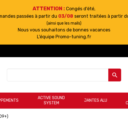
ATTENTION :
Congés d'été,
mandes passées à partir du
03/08
seront traitées à partir 
(ainsi que les mails)
Nous vous souhaitons de bonnes vacances
L'équipe Promo-tuning.fr

ACTIVE SOUND
PPEMENTS
JANTES ALU
SYSTEM
009+)