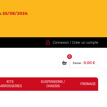
du
25/08/2026
.
lock_open
Connexion / Créer un compte
0
0,00 €
Panier :
KITS
SUSPENSIONS /
FREINAGE
CARROSSERIES
CHASSIS