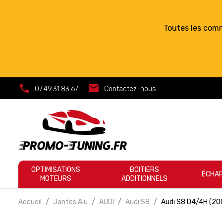
Toutes les com
call
mail
07.49.31.83.67
|
Contactez-nous
OPTIMISATIONS
BOITIERS
ÉCHA
MOTEURS
ADDITIONNELS
Accueil
Jantes Alu
AUDI
Audi S8
Audi S8 D4/4H (2