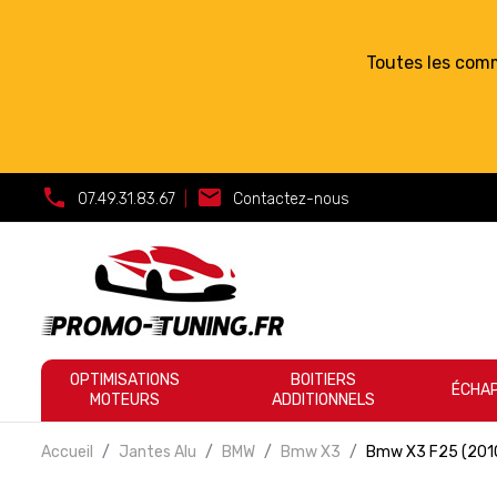
Toutes les com
call
mail
07.49.31.83.67
|
Contactez-nous
OPTIMISATIONS
BOITIERS
ÉCHA
MOTEURS
ADDITIONNELS
Accueil
Jantes Alu
BMW
Bmw X3
Bmw X3 F25 (201