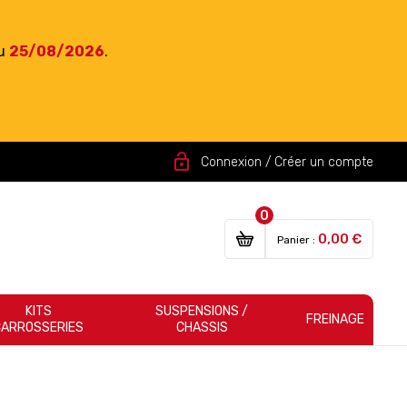
du
25/08/2026
.
lock_open
Connexion / Créer un compte
0
0,00 €
Panier :
KITS
SUSPENSIONS /
FREINAGE
CARROSSERIES
CHASSIS