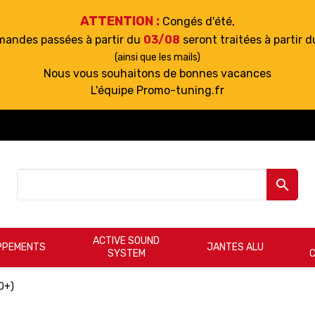
ATTENTION :
Congés d'été,
mandes passées à partir du
03/08
seront traitées à partir 
(ainsi que les mails)
Nous vous souhaitons de bonnes vacances
L'équipe Promo-tuning.fr

ACTIVE SOUND
PPEMENTS
JANTES ALU
SYSTEM
0+)