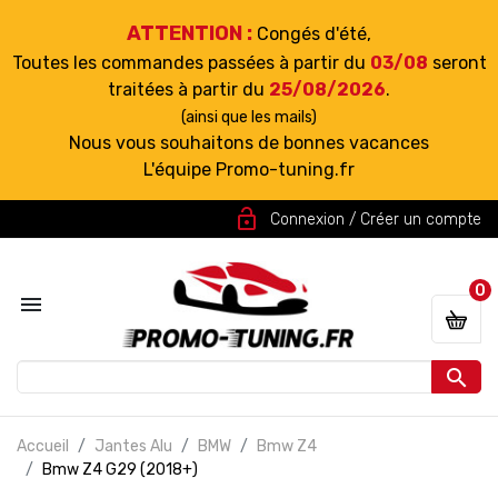
ATTENTION :
Congés d'été,
Toutes les commandes passées à partir du
03/08
seront
traitées à partir du
25/08/2026
.
(ainsi que les mails)
Nous vous souhaitons de bonnes vacances
L'équipe Promo-tuning.fr
lock_open
Connexion / Créer un compte
0


Accueil
Jantes Alu
BMW
Bmw Z4
Bmw Z4 G29 (2018+)