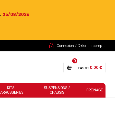
du
25/08/2026
.
lock_open
Connexion / Créer un compte
0
0,00 €
Panier :
KITS
SUSPENSIONS /
FREINAGE
CARROSSERIES
CHASSIS