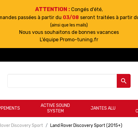
ATTENTION :
Congés d'été,
mandes passées à partir du
03/08
seront traitées à partir 
(ainsi que les mails)
Nous vous souhaitons de bonnes vacances
L'équipe Promo-tuning.fr

ACTIVE SOUND
PPEMENTS
JANTES ALU
SYSTEM
Rover Discovery Sport
Land Rover Discovery Sport (2015+)