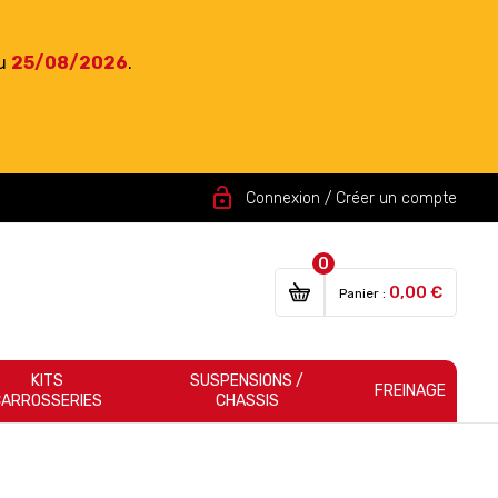
du
25/08/2026
.
lock_open
Connexion / Créer un compte
0
0,00 €
Panier :
KITS
SUSPENSIONS /
FREINAGE
CARROSSERIES
CHASSIS