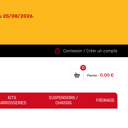
du
25/08/2026
.
lock_open
Connexion / Créer un compte
0
0,00 €
Panier :
KITS
SUSPENSIONS /
FREINAGE
CARROSSERIES
CHASSIS