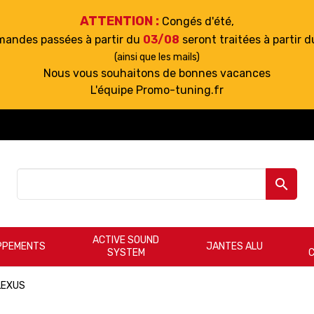
ATTENTION :
Congés d'été,
mandes passées à partir du
03/08
seront traitées à partir 
(ainsi que les mails)
Nous vous souhaitons de bonnes vacances
L'équipe Promo-tuning.fr

ACTIVE SOUND
PPEMENTS
JANTES ALU
SYSTEM
LEXUS