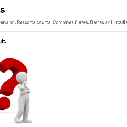
US
pension, Ressorts courts, Combines filetes, Barres anti-roul
uit.