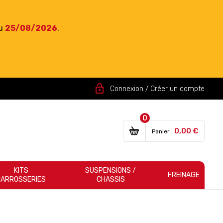
du
25/08/2026
.
lock_open
Connexion / Créer un compte
0
0,00 €
Panier :
KITS
SUSPENSIONS /
FREINAGE
CARROSSERIES
CHASSIS