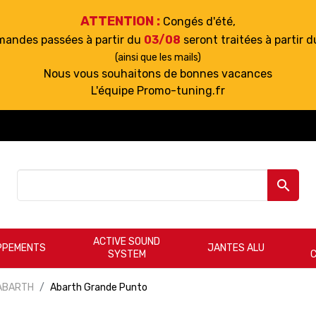
ATTENTION :
Congés d'été,
mandes passées à partir du
03/08
seront traitées à partir 
(ainsi que les mails)
Nous vous souhaitons de bonnes vacances
L'équipe Promo-tuning.fr

ACTIVE SOUND
PPEMENTS
JANTES ALU
SYSTEM
ABARTH
Abarth Grande Punto