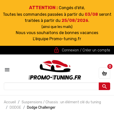
ATTENTION :
Congés d'été,
Toutes les commandes passées à partir du
03/08
seront
traitées à partir du
25/08/2026
.
(ainsi que les mails)
Nous vous souhaitons de bonnes vacances
L'équipe Promo-tuning.fr
lock_open
Connexion / Créer un compte
0


Accueil
Suspensions / Chassis : un élément clé du tuning
DODGE
Dodge Challenger