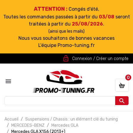
ATTENTION :
Congés d'été,
Toutes les commandes passées à partir du
03/08
seront
traitées à partir du
25/08/2026
.
(ainsi que les mails)
Nous vous souhaitons de bonnes vacances
L'équipe Promo-tuning.fr
lock_open
Connexion / Créer un compte
0


Accueil
Suspensions / Chassis : un élément clé du tuning
MERCEDES-BENZ
Mercedes GLA
Mercedes GLA X156 (2013+)