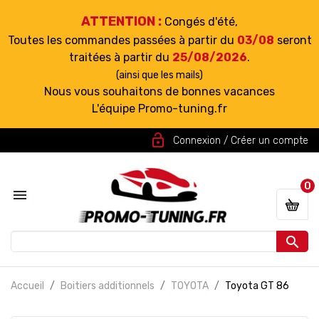
ATTENTION :
Congés d'été,
Toutes les commandes passées à partir du
03/08
seront
traitées à partir du
25/08/2026
.
(ainsi que les mails)
Nous vous souhaitons de bonnes vacances
L'équipe Promo-tuning.fr
lock_open
Connexion / Créer un compte
0


Accueil
Boitiers additionnels
TOYOTA
Toyota GT 86