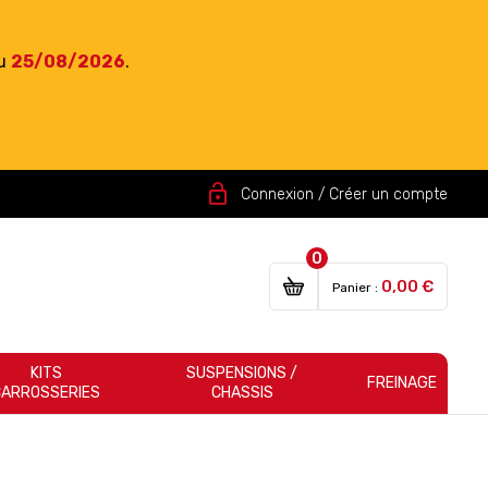
du
25/08/2026
.
lock_open
Connexion / Créer un compte
0
0,00 €
Panier :
KITS
SUSPENSIONS /
FREINAGE
CARROSSERIES
CHASSIS