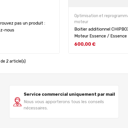
Optimisation et reprogramm
moteur
rouvez pas un produit :
Boitier additionnel CHIPB
ez-nous
Moteur Essence / Essence
Prix
600,00 €
de 2 article(s)
Service commercial uniquement par mail
Nous vous apporterons tous les conseils
nécessaires.