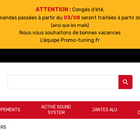
ATTENTION :
Congés d'été,
mandes passées à partir du
03/08
seront traitées à partir 
(ainsi que les mails)
Nous vous souhaitons de bonnes vacances
L'équipe Promo-tuning.fr

ACTIVE SOUND
PPEMENTS
JANTES ALU
SYSTEM
 RS