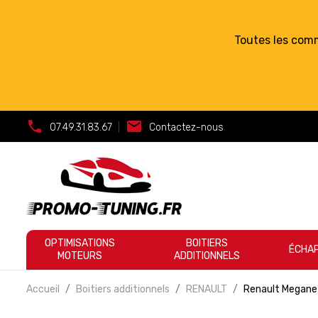
Toutes les com
call
mail
07.49.31.83.67
|
Contactez-nous
OPTIMISATIONS
BOITIERS
ÉCHA
MOTEURS
ADDITIONNELS
Accueil
Boitiers additionnels
RENAULT
Renault Megane