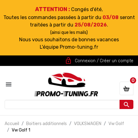
ATTENTION :
Congés d'été,
Toutes les commandes passées à partir du
03/08
seront
traitées à partir du
25/08/2026
.
(ainsi que les mails)
Nous vous souhaitons de bonnes vacances
L'équipe Promo-tuning.fr
lock_open
Connexion / Créer un compte
0


Accueil
Boitiers additionnels
VOLKSWAGEN
Vw Golf
Vw Golf 1