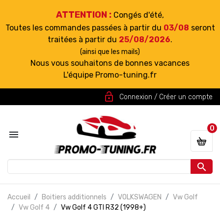
ATTENTION :
Congés d'été,
Toutes les commandes passées à partir du
03/08
seront
traitées à partir du
25/08/2026
.
(ainsi que les mails)
Nous vous souhaitons de bonnes vacances
L'équipe Promo-tuning.fr
lock_open
Connexion / Créer un compte
0


Accueil
Boitiers additionnels
VOLKSWAGEN
Vw Golf
Vw Golf 4
Vw Golf 4 GTI R32 (1998+)