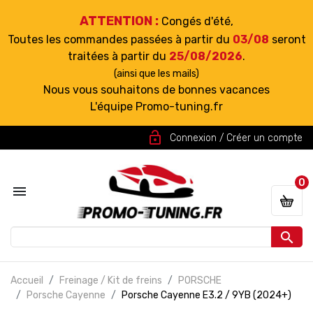
ATTENTION :
Congés d'été,
Toutes les commandes passées à partir du
03/08
seront
traitées à partir du
25/08/2026
.
(ainsi que les mails)
Nous vous souhaitons de bonnes vacances
L'équipe Promo-tuning.fr
lock_open
Connexion / Créer un compte
0


Accueil
Freinage / Kit de freins
PORSCHE
Porsche Cayenne
Porsche Cayenne E3.2 / 9YB (2024+)