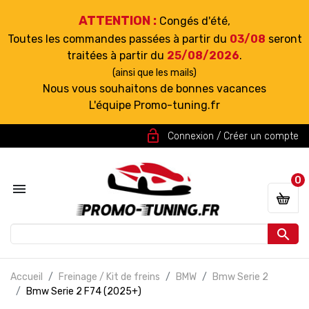
ATTENTION :
Congés d'été,
Toutes les commandes passées à partir du
03/08
seront
traitées à partir du
25/08/2026
.
(ainsi que les mails)
Nous vous souhaitons de bonnes vacances
L'équipe Promo-tuning.fr
lock_open
Connexion / Créer un compte
0


Accueil
Freinage / Kit de freins
BMW
Bmw Serie 2
Bmw Serie 2 F74 (2025+)