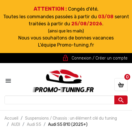
ATTENTION :
Congés d'été,
Toutes les commandes passées à partir du
03/08
seront
traitées à partir du
25/08/2026
.
(ainsi que les mails)
Nous vous souhaitons de bonnes vacances
L'équipe Promo-tuning.fr
lock_open
Connexion / Créer un compte
0


Accueil
Suspensions / Chassis : un élément clé du tuning
AUDI
Audi S5
Audi S5 B10 (2025+)