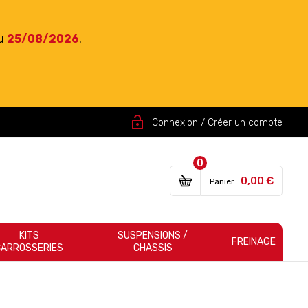
du
25/08/2026
.
lock_open
Connexion / Créer un compte
0
0,00 €
Panier :
KITS
SUSPENSIONS /
FREINAGE
CARROSSERIES
CHASSIS