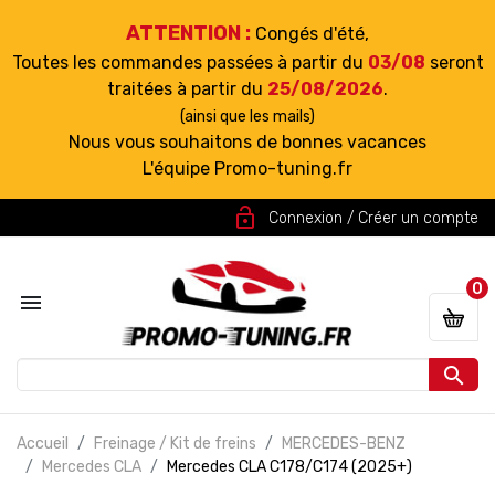
ATTENTION :
Congés d'été,
Toutes les commandes passées à partir du
03/08
seront
traitées à partir du
25/08/2026
.
(ainsi que les mails)
Nous vous souhaitons de bonnes vacances
L'équipe Promo-tuning.fr
lock_open
Connexion / Créer un compte
0


Accueil
Freinage / Kit de freins
MERCEDES-BENZ
Mercedes CLA
Mercedes CLA C178/C174 (2025+)