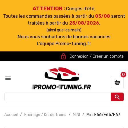
ATTENTION :
Congés d'été,
Toutes les commandes passées à partir du
03/08
seront
traitées à partir du
25/08/2026
.
(ainsi que les mails)
Nous vous souhaitons de bonnes vacances
L'équipe Promo-tuning.fr
lock_open
Connexion / Créer un compte
0


Accueil
Freinage / Kit de freins
MINI
Mini F66/F65/F67