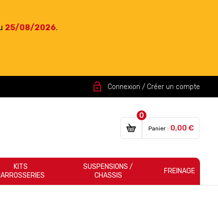
du
25/08/2026
.
lock_open
Connexion / Créer un compte
0
0,00 €
Panier :
KITS
SUSPENSIONS /
FREINAGE
CARROSSERIES
CHASSIS