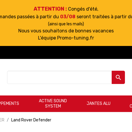
ATTENTION :
Congés d'été,
mandes passées à partir du
03/08
seront traitées à partir 
(ainsi que les mails)
Nous vous souhaitons de bonnes vacances
L'équipe Promo-tuning.fr

ACTIVE SOUND
PPEMENTS
JANTES ALU
SYSTEM
ER
Land Rover Defender