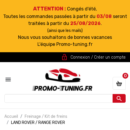
ATTENTION :
Congés d'été,
Toutes les commandes passées à partir du
03/08
seront
traitées à partir du
25/08/2026
.
(ainsi que les mails)
Nous vous souhaitons de bonnes vacances
L'équipe Promo-tuning.fr
lock_open
Connexion / Créer un compte
0


Accueil
Freinage / Kit de freins
LAND ROVER / RANGE ROVER