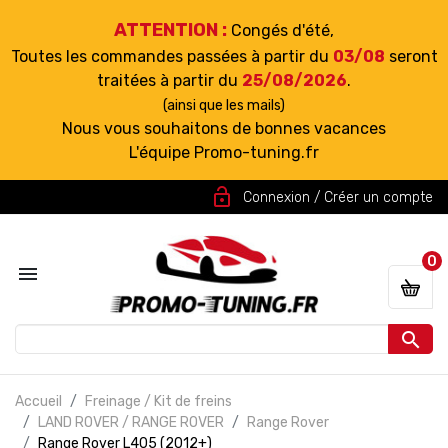
ATTENTION :
Congés d'été,
Toutes les commandes passées à partir du
03/08
seront
traitées à partir du
25/08/2026
.
(ainsi que les mails)
Nous vous souhaitons de bonnes vacances
L'équipe Promo-tuning.fr
lock_open
Connexion / Créer un compte
0


Accueil
Freinage / Kit de freins
LAND ROVER / RANGE ROVER
Range Rover
Range Rover L405 (2012+)