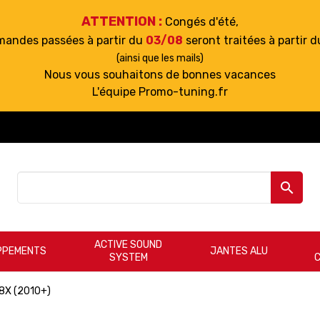
ATTENTION :
Congés d'été,
mandes passées à partir du
03/08
seront traitées à partir 
(ainsi que les mails)
Nous vous souhaitons de bonnes vacances
L'équipe Promo-tuning.fr

ACTIVE SOUND
PPEMENTS
JANTES ALU
SYSTEM
 8X (2010+)