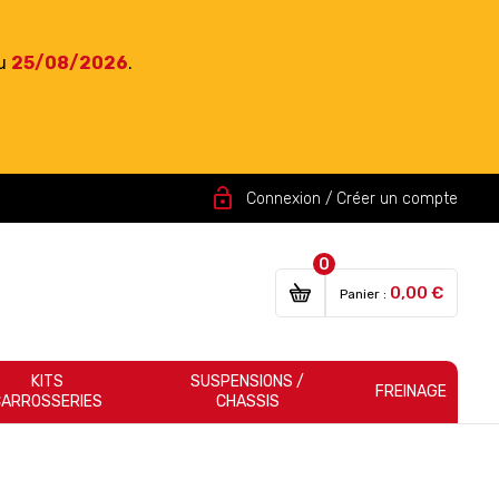
du
25/08/2026
.
lock_open
Connexion / Créer un compte
0
0,00 €
Panier :
KITS
SUSPENSIONS /
FREINAGE
CARROSSERIES
CHASSIS