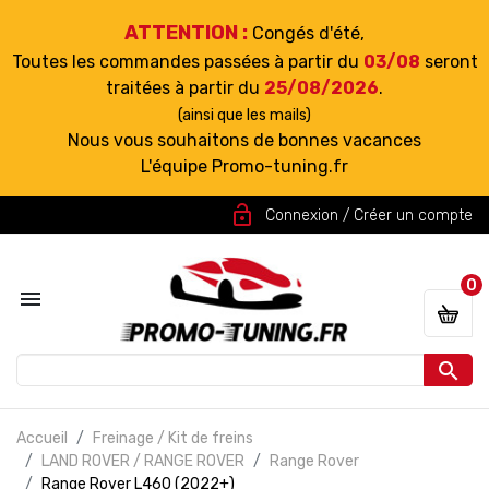
ATTENTION :
Congés d'été,
Toutes les commandes passées à partir du
03/08
seront
traitées à partir du
25/08/2026
.
(ainsi que les mails)
Nous vous souhaitons de bonnes vacances
L'équipe Promo-tuning.fr
lock_open
Connexion / Créer un compte
0


Accueil
Freinage / Kit de freins
LAND ROVER / RANGE ROVER
Range Rover
Range Rover L460 (2022+)